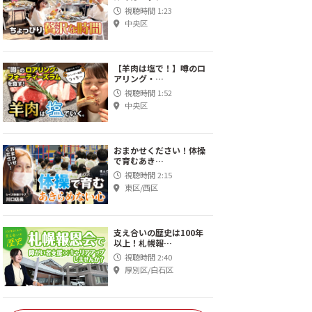
視聴時間 1:23
中央区
【羊肉は塩で！】噂のロ
アリング・…
視聴時間 1:52
中央区
おまかせください！体操
で育むあき…
視聴時間 2:15
東区/西区
支え合いの歴史は100年
以上！札幌報…
視聴時間 2:40
厚別区/白石区