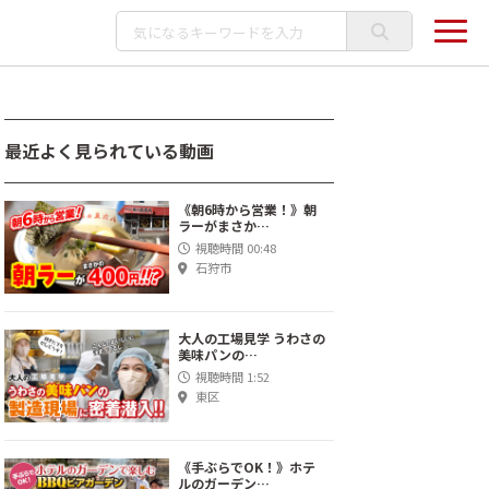
最近よく見られている動画
《朝6時から営業！》朝
ラーがまさか…
視聴時間 00:48
石狩市
大人の工場見学 うわさの
美味パンの…
視聴時間 1:52
東区
《手ぶらでOK！》ホテ
ルのガーデン…