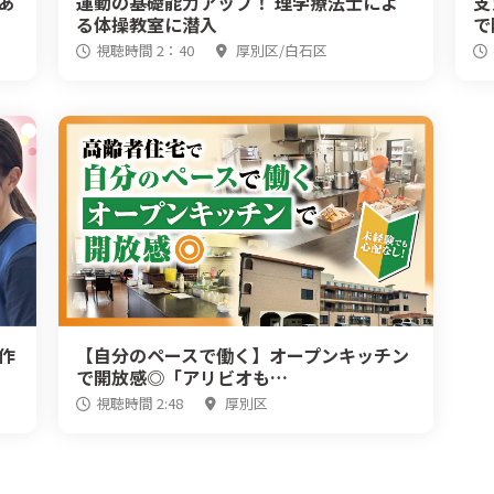
あ
運動の基礎能力アップ！ 理学療法士によ
支
る体操教室に潜入
で
視聴時間 2：40
厚別区/白石区
作
【自分のペースで働く】オープンキッチン
で開放感◎「アリビオも…
視聴時間 2:48
厚別区