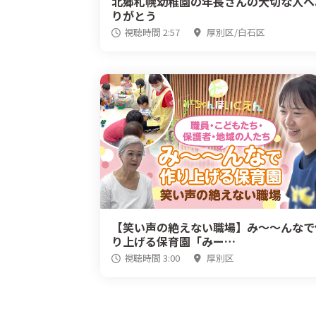
北郷札幌幼稚園の年長さんの大切な人へ
りがとう
視聴時間 2:57
厚別区/白石区
【笑い声の絶えない職場】み～～んなで
り上げる保育園「みー…
視聴時間 3:00
厚別区