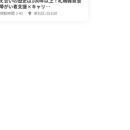
え合いの歴史は100年以上！札幌報恩会
障がい者支援×キャリ…
視聴時間 2:40
厚別区/白石区