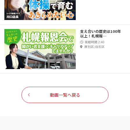
支え合いの歴史は100年
以上！札幌報…
視聴時間 2:40
厚別区/白石区
動画一覧へ戻る