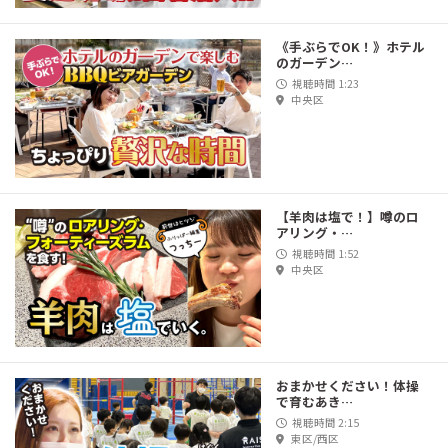
《手ぶらでOK！》ホテル
のガーデン…
視聴時間 1:23
中央区
【羊肉は塩で！】噂のロ
アリング・…
視聴時間 1:52
中央区
おまかせください！体操
で育むあき…
視聴時間 2:15
東区/西区