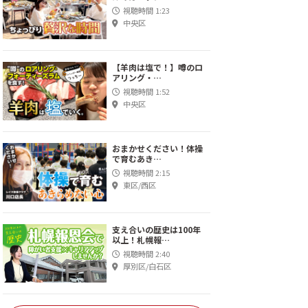
視聴時間 1:23
中央区
【羊肉は塩で！】噂のロ
アリング・…
視聴時間 1:52
中央区
おまかせください！体操
で育むあき…
視聴時間 2:15
東区/西区
支え合いの歴史は100年
以上！札幌報…
視聴時間 2:40
厚別区/白石区