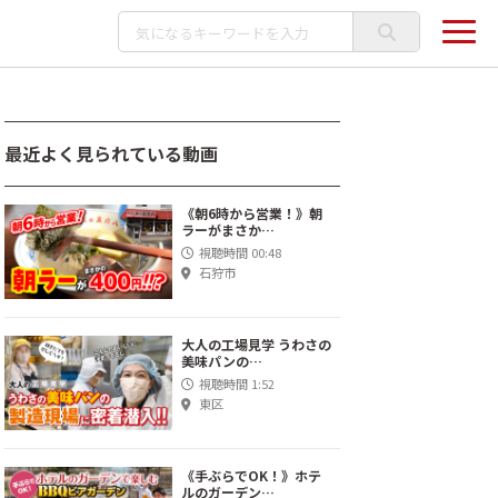
最近よく見られている動画
《朝6時から営業！》朝
ラーがまさか…
視聴時間 00:48
石狩市
大人の工場見学 うわさの
美味パンの…
視聴時間 1:52
東区
《手ぶらでOK！》ホテ
ルのガーデン…