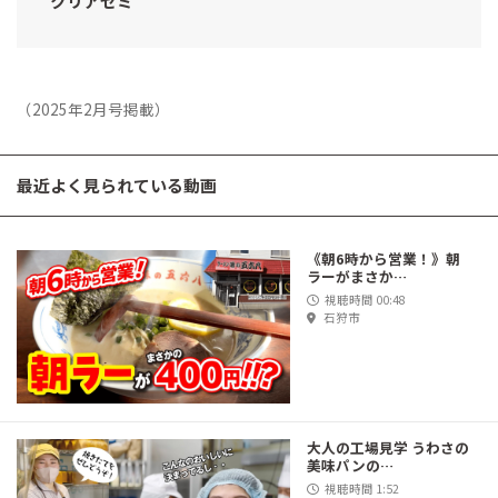
クリアゼミ
（2025年2月号掲載）
最近よく見られている動画
《朝6時から営業！》朝
ラーがまさか…
視聴時間 00:48
石狩市
大人の工場見学 うわさの
美味パンの…
視聴時間 1:52