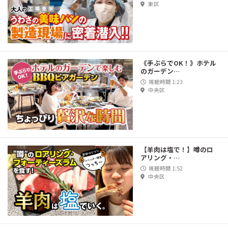
東区
《手ぶらでOK！》ホテル
のガーデン…
視聴時間 1:23
中央区
【羊肉は塩で！】噂のロ
アリング・…
視聴時間 1:52
中央区