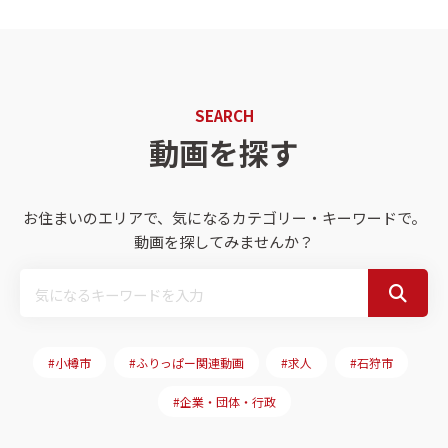
SEARCH
動画を探す
お住まいのエリアで、気になるカテゴリー・キーワードで。
動画を探してみませんか？
#小樽市
#ふりっぱー関連動画
#求人
#石狩市
#企業・団体・行政