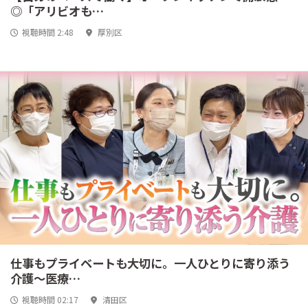
◎「アリビオも…
視聴時間 2:48
厚別区
仕事もプライベートも大切に。一人ひとりに寄り添う
介護～医療…
視聴時間 02:17
清田区