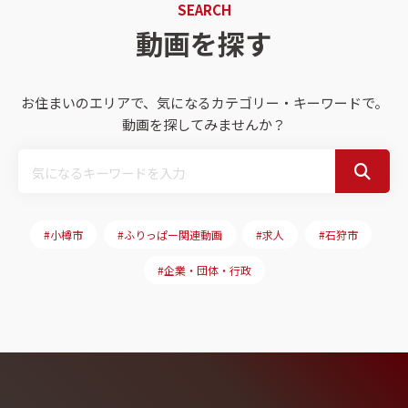
SEARCH
動画を探す
お住まいのエリアで、気になるカテゴリー・キーワードで。
動画を探してみませんか？
#小樽市
#ふりっぱー関連動画
#求人
#石狩市
#企業・団体・行政