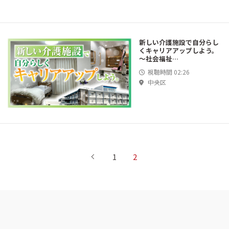
新しい介護施設で自分らし
くキャリアアップしよう。
～社会福祉…
視聴時間 02:26
中央区
1
2